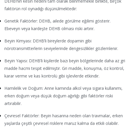
DEHB’nin kesin nedeni tam olarak bilinmemekle birlikte, birçok
faktörün rol oynadığı düşünülmektedir:
Genetik Faktörler: DEHB, ailede görülme eğilimi gösterir.
Ebeveyn veya kardeşte DEHB olması riski artırır.
Beyin Kimyası: DEHB’li bireylerde dopamin gibi
nörotransmitterlerin seviyelerinde dengesizlikler gözlemlenir.
Beyin Yapısı: DEHB’li kişilerde bazı beyin bölgelerinde daha az gri
madde hacmi tespit edilmiştir. Gri madde, konuşma, öz kontrol,
karar verme ve kas kontrolü gibi işlevlerde etkindir.
Hamilelik ve Doğum: Anne karnında alkol veya sigara kullanımı,
erken doğum veya düşük doğum ağırlığı gibi faktörler riski
artırabilir.
Çevresel Faktörler: Beyin hasarına neden olan travmalar, erken
yaşlarda çeşitli çevresel risklere maruz kalma da etkili olabilir.