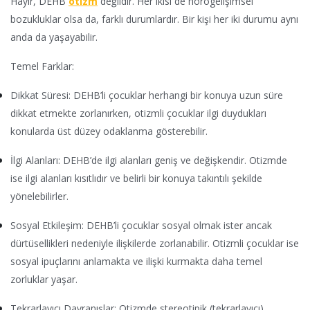
Hayır, DEHB
otizm
değildir. Her ikisi de nörogelişimsel
bozukluklar olsa da, farklı durumlardır. Bir kişi her iki durumu aynı
anda da yaşayabilir.
Temel Farklar:
Dikkat Süresi: DEHB’li çocuklar herhangi bir konuya uzun süre
dikkat etmekte zorlanırken, otizmli çocuklar ilgi duydukları
konularda üst düzey odaklanma gösterebilir.
İlgi Alanları: DEHB’de ilgi alanları geniş ve değişkendir. Otizmde
ise ilgi alanları kısıtlıdır ve belirli bir konuya takıntılı şekilde
yönelebilirler.
Sosyal Etkileşim: DEHB’li çocuklar sosyal olmak ister ancak
dürtüsellikleri nedeniyle ilişkilerde zorlanabilir. Otizmli çocuklar ise
sosyal ipuçlarını anlamakta ve ilişki kurmakta daha temel
zorluklar yaşar.
Tekrarlayıcı Davranışlar: Otizmde stereotipik (tekrarlayıcı)