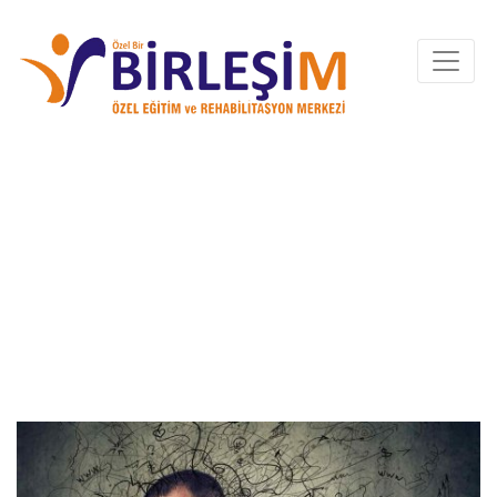
DIKKAT EKSIKLIĞI VE
HIPERAKTIVITE
BOZUKLUĞU (DEHB)
NEDIR? BELIRTILERI
NELERDIR?