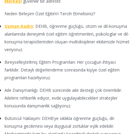
Merkezi
güvenilir bir adrestir.
Neden Birleşim Özel Eğitim’i Tercih Etmelisiniz?
Uzman Kadro
: DEHB, öğrenme güçlüğü, otizm ve dil-konuşma
alanlarında deneyimli özel eğitim öğretmenleri, psikologlar ve dil-
konuşma terapistlerinden oluşan multidisipliner ekibimizle hizmet
veriyoruz.
Bireyselleştirilmiş Eğitim Programları: Her çocuğun ihtiyacı
farklıdır. Detaylı değerlendirme sonrasında kişiye özel eğitim
programları hazırlıyoruz.
Aile Danışmanlığı: DEHB sürecinde aile desteği çok önemlidir.
Ailelere rehberlik ediyor, evde uygulayabilecekleri stratejiler
konusunda danışmanlık sağlıyoruz.
Bütüncül Yaklaşım: DEHB’ye sıklıkla öğrenme güçlüğü, dil-
konuşma gecikmesi veya duygusal zorluklar eşlik edebilir.
Merkezimizde tüm bu alanlarda koordineli destek sunuyoruz.