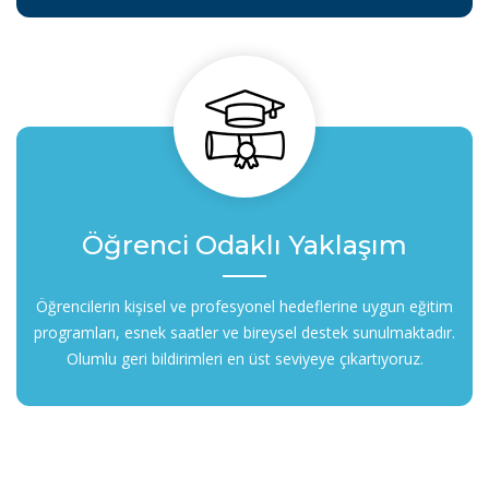
Öğrenci Odaklı Yaklaşım
Öğrencilerin kişisel ve profesyonel hedeflerine uygun eğitim
programları, esnek saatler ve bireysel destek sunulmaktadır.
Olumlu geri bildirimleri en üst seviyeye çıkartıyoruz.