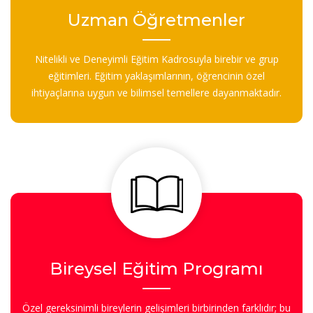
Uzman Öğretmenler
Nitelikli ve Deneyimli Eğitim Kadrosuyla birebir ve grup
eğitimleri. Eğitim yaklaşımlarının, öğrencinin özel
ihtiyaçlarına uygun ve bilimsel temellere dayanmaktadır.
Bireysel Eğitim Programı
Özel gereksinimli bireylerin gelişimleri birbirinden farklıdır; bu