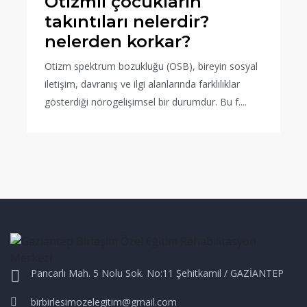
Otizmli çocukların
takıntıları nelerdir?
nelerden korkar?
Otizm spektrum bozukluğu (OSB), bireyin sosyal
iletişim, davranış ve ilgi alanlarında farklılıklar
gösterdiği nörogelişimsel bir durumdur. Bu f....
Pancarlı Mah. 5 Nolu Sok. No:11 Şehitkamil / GAZİANTEP
birbirlesimozelegitim@gmail.com